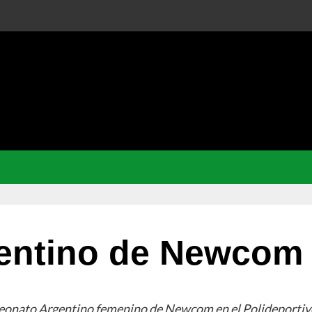
entino de Newcom
peonato Argentino femenino de Newcom en el Polideportivo 