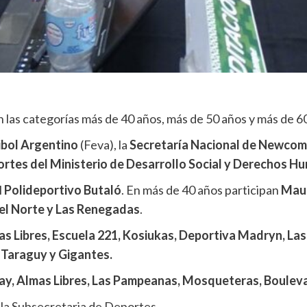
n las categorías más de 40 años, más de 50 años y más de 6
ibol Argentino
(Feva), la
Secretaría Nacional de Newcom
rtes del Ministerio de Desarrollo Social y Derechos 
l
Polideportivo
Butaló
. En más de 40 años participan
Maur
del Norte y Las Renegadas
.
s Libres, Escuela 221, Kosiukas, Deportiva Madryn, Las 
 Taraguy y Gigantes.
ay, Almas Libres, Las Pampeanas, Mosqueteras, Boulev
n la Subsecretaria de Deportes.