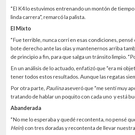
“El K4 lo estuvimos entrenando un montón de tiempo 
linda carrera”, remarcó la palista.
El Mixto
“Fue terrible, nunca corrí en esas condiciones, pensé 
bote derecho ante las olas y mantenernos arriba tamb
de principio a fin, para que salga un tránsito limpio. “
En un análisis de lo actuado, enfatizó que “era mi obj
tener todos estos resultados. Aunque las regatas siem
Por otra parte,
Paulina
aseveró que “me sentí muy apo
tratando de hablar un poquito con cada uno y está bu
Abanderada
“No me lo esperaba y quedé recontenta, no pensé que
Hein
) con tres doradas y recontenta de llevar nuestr