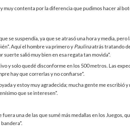
y muy contenta por la diferencia que pudimos hacer al bo
que se suspendía, ya que se atrasó una hora y media, pero la
ién”. Aquí el hombre va primero y
Paulina
atrás tratando d
Por suerte salió muy bien en esa regata tan movida”.
etivo y solo quedé disconforme en los 500 metros. Las expec
pre hay que correrlas y no confiarse”.
yada y estoy muy agradecida; mucha gente me escribió y n
enísimo que se interesen”.
 fuera una de las que sumé más medallas en los Juegos, qu
a bandera”.