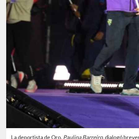
La deportista de Oro,
Paulina
Barreiro
, dialogó brev