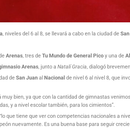
ca
, niveles del 6 al 8, se llevará a cabo en la ciudad de
San
 de
Arenas
, tres de
Tu Mundo de General Pico
y una de
Al
gimnasio Arenas
, junto a
Natalí
Gracia
, dialogó brevement
udad de
San Juan
al
Nacional
de nivel 6 al nivel 8, que in
 muy bien, ya que con la cantidad de gimnastas venimos
s, y a nivel escolar también, para los cimientos”.
lo que tiene que ver con competencias nacionales a nive
eón nuevamente. Es una buena base para seguir crecien