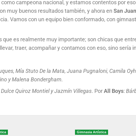
 como campeona nacional, y estamos contentos por eso. 
con muy buenos resultados también, y ahora en
San Jua
incia. Vamos con un equipo bien conformado, con gimnast
 que es realmente muy importante; son chicas que entrena
levar, traer, acompañar y contamos con eso, sino sería i
uques, Mía Stuto De la Mata, Juana Pugnaloni, Camila Oyh
dino y Malena Bondergham
.
 Dulce Quiroz Montiel y Jazmín Villegas
. Por
All Boys
:
Bár
tica
Gimnasia Artística