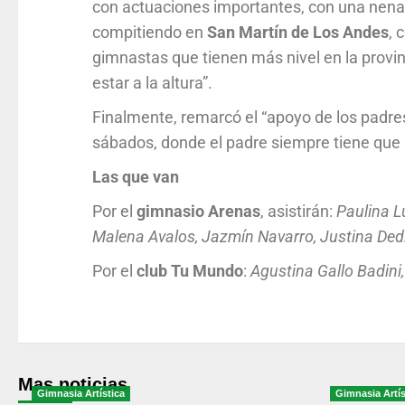
con actuaciones importantes, con una nena
compitiendo en
San Martín
de Los Andes
, 
gimnastas que tienen más nivel en la prov
estar a la altura”.
Finalmente, remarcó el “apoyo de los padres
sábados, donde el padre siempre tiene que l
Las que van
Por el
gimnasio
Arenas
, asistirán:
Paulina L
Malena Avalos, Jazmín Navarro, Justina De
Por el
club Tu Mundo
:
Agustina Gallo Badini,
Mas noticias
Gimnasia Artística
Gimnasia Artís