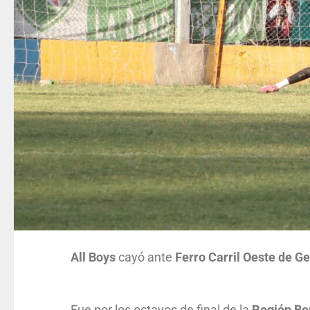
All Boys
cayó ante
Ferro Carril Oeste de G
Fue por los octavos de final de la
Región Bo