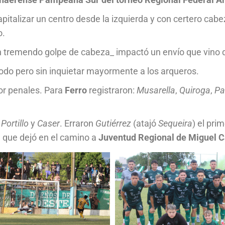
apitalizar un centro desde la izquierda y con certero cabe
o.
tremendo golpe de cabeza_ impactó un envío que vino de
do pero sin inquietar mayormente a los arqueros.
or penales. Para
Ferro
registraron:
Musarella
,
Quiroga
,
Pa
,
Portillo
y
Caser
. Erraron
Gutiérrez
(atajó
Sequeira
) el pri
i
que dejó en el camino a
Juventud Regional de Miguel 