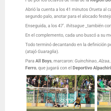
Abrió la cuenta a los 41 minutos
Orueta
al c
segundo palo, anotar para el alocado festej
Enseguida, a los 47’.
Ihitsague
_también con 
En el complemento, cada uno buscó a su mo
Todo terminó decantando en la definición p
(atajó
Guaraglia
).
Para
All Boys
, marcaron:
Guinchinao
,
Alzaa
Ferro
, que jugará con el
Deportivo Alpachir