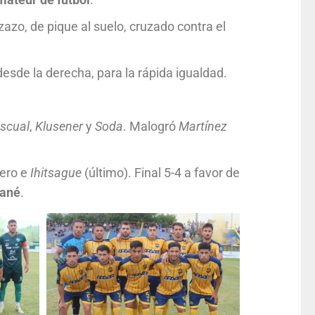
zazo, de pique al suelo, cruzado contra el
sde la derecha, para la rápida igualdad.
scual
,
Klusener
y
Soda
. Malogró
Martínez
mero e
Ihitsague
(último). Final 5-4 a favor de
Cané
.