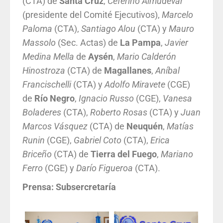
(CTA) de
Santa
Cruz
,
Ceferino Almudévar
(presidente del Comité Ejecutivos),
Marcelo
Paloma
(CTA),
Santiago Alou
(CTA) y
Mauro
Massolo
(Sec. Actas) de
La
Pampa
,
Javier
Medina Mella
de
Aysén
,
Mario Calderón
Hinostroza
(CTA) de
Magallanes
,
Aníbal
Francischelli
(CTA) y
Adolfo Miravete
(CGE)
de
Río
Negro
,
Ignacio Russo
(CGE),
Vanesa
Boladeres
(CTA),
Roberto Rosas
(CTA) y
Juan
Marcos Vásquez
(CTA) de
Neuquén
,
Matías
Runin
(CGE),
Gabriel Coto
(CTA),
Erica
Briceño
(CTA) de
Tierra del
Fuego
,
Mariano
Ferro
(CGE) y
Darío Figueroa
(CTA).
Prensa: Subsercretaría