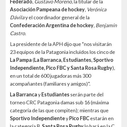
Federado
,
Gustavo
Moreno
, la titular de la
Asociación Pampeana de hockey
,
Verónica
Dávila
y el coordinador general de la
Confederación Argentina de hockey
,
Benjamín
Castro
.
La presidente de la APH dijo que “nos visitarán
23 equipos de la Patagonia incluidos los cinco de
La Pampa
(
La Barranca, Estudiantes, Sportivo
Independiente, Pico FBC y Santa Rosa Rugby
),
en un total de 600 jugadoras más 300
acompañantes (familiares y amigos)”.
La Barranca
y
Estudiantes
serán parte del
torneo CRC Patagonia damas sub 16 (máxima
categoría de las que compiten); mientras que
Sportivo Independiente
y
Pico FBC
estarán en
la categoría B.
Santa Rosa Rugby
lo hará en la C,