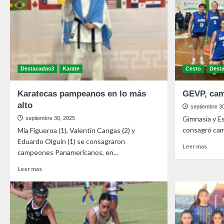
Destacadas3
Karate
Cesto
Dest
Karatecas pampeanos en lo más
GEVP, cam
alto
septiembre 3
Gimnasia y Es
septiembre 30, 2025
consagró camp
Mía Figueroa (1), Valentín Cangas (2) y
Eduardo Olguín (1) se consagraron
Leer mas
campeones Panamericanos, en...
Leer mas