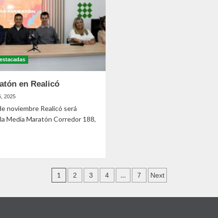
estacadas
atón en Realicó
6, 2025
de noviembre Realicó será
 la Media Maratón Corredor 188,
1
…
2
3
4
7
Next